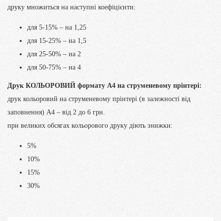
друку множиться на наступні коефіцієнти:
для 5-15% – на 1,25
для 15-25% – на 1,5
для 25-50% – на 2
для 50-75% – на 4
Друк КОЛЬОРОВИЙ формату А4 на струменевому прінтері:
друк кольоровий на струменевому прінтері (в залежності від
заповнення) А4 – від 2 до 6 грн.
при великих обсягах кольорового друку діють знижки:
5%
10%
15%
30%