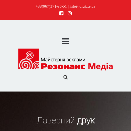
+38(067)371-96-51 | info@druk.te.ua
Лазерний
друк