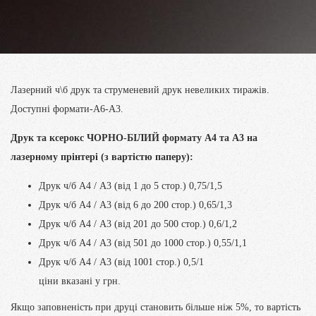
Лазерний ч\б друк та струменевий друк невеликих тиражів.
Доступні формати-А6-А3.
Друк та ксерокс ЧОРНО-БІЛИЙ формату А4 та А3 на
лазерному прінтері (з вартістю паперу):
Друк ч/б А4 / А3 (від 1 до 5 стор.) 0,75/1,5
Друк ч/б А4 / А3 (від 6 до 200 стор.) 0,65/1,3
Друк ч/б А4 / А3 (від 201 до 500 стор.) 0,6/1,2
Друк ч/б А4 / А3 (від 501 до 1000 стор.) 0,55/1,1
Друк ч/б А4 / А3 (від 1001 стор.) 0,5/1
ціни вказані у грн.
Якщо заповненість при друці становить більше ніж 5%, то вартість