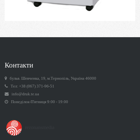
Контакти
бульв. Шевченка, 19, м.Тернопіль, Україна 46000
Тел: +38 (067) 371-96-51
info@druk.te.ua
Понеділок-П'ятниця 9:00 - 19:00
rezonansmedia