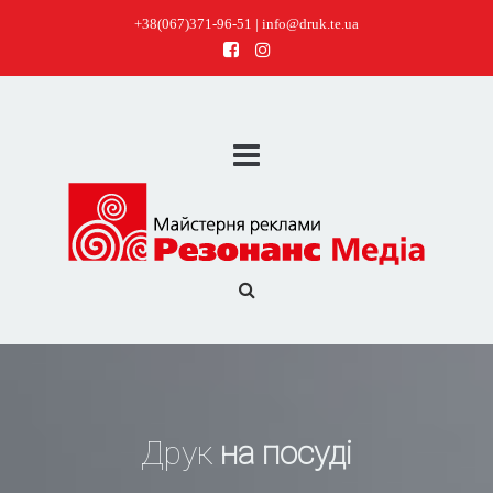
+38(067)371-96-51 | info@druk.te.ua
Друк
на посуді