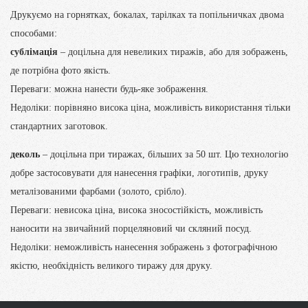
Друкуємо на горнятках, бокалах, тарілках та попільничках двома
способами:
сублімація
– доцільна для невеликих тиражів, або для зображень,
де потрібна фото якість.
Переваги: можна нанести будь-яке зображення.
Недоліки: порівняно висока ціна, можливість використання тільки
стандартних заготовок.
деколь
– доцільна при тиражах, більших за 50 шт. Цю технологію
добре застосовувати для нанесення графіки, логотипів, друку
металізованими фарбами (золото, срібло).
Переваги: невисока ціна, висока зносостійкість, можливість
наносити на звичайний порцеляновий чи скляний посуд.
Недоліки: неможливість нанесення зображень з фотографічною
якістю, необхідність великого тиражу для друку.