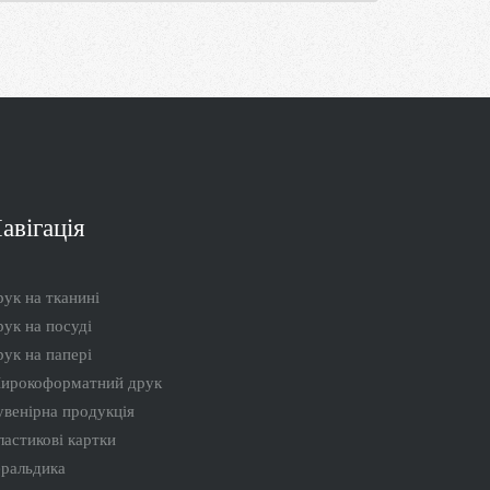
авігація
ук на тканині
ук на посуді
ук на папері
ирокоформатний друк
увенірна продукція
ластикові картки
еральдика