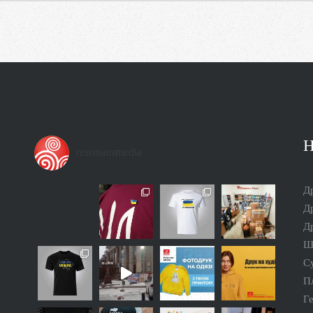
Н
rezonansmedia
Др
Др
Др
Ш
С
П
Г