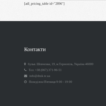
[adl_pricing_table id="2896"]
Контакти
бульв. Шевченка, 19, м.Тернопіль, Україна 46000
Тел: +38 (067) 371-96-51
info@druk.te.ua
Понеділок-П'ятниця 9:00 - 19:00