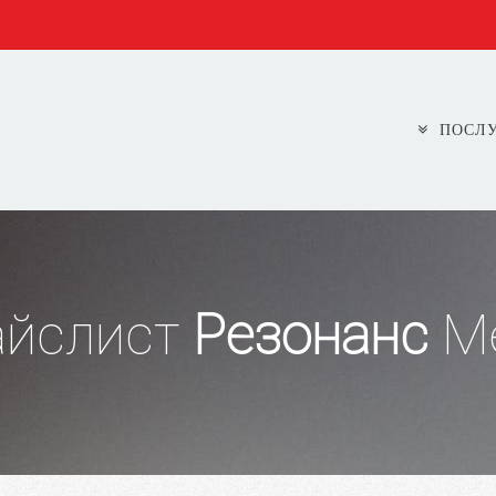
ПОСЛ
айслист
Резонанс
Ме