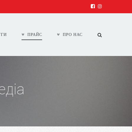
УГИ
ПРАЙС
ПРО НАС
діа